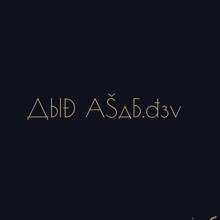
ДЫĐ AŠдБ.đзv